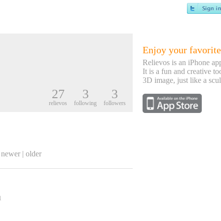
Enjoy your favorite
Relievos is an iPhone ap
It is a fun and creative to
3D image, just like a scul
27
3
3
relievos
following
followers
newer
|
older
1