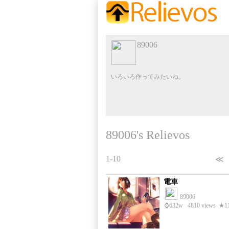
89006
いろいろ作ってみたいね。
89006's Relievos
1-10
≪
電車
89006
⌚
632w
4810 views
★1