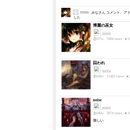
89006
みなさん コメント、ア
した
博麗の巫女
89006
⌚
637w
7094 views
★1
囚われ
89006
⌚
640w
11463 views
★
noise
89006
⌚
640w
5874 views
★1
難しい