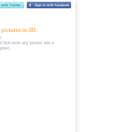
 pictures in 3D.
p.
ol that turns any picture into a
pture.