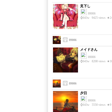
見下し
89006
⌚
643w
9425 views
★2
89006
メイドさん
89006
⌚
643w
8208 views
★1
89006
夕日
89006
⌚
643w
5550 views
★9