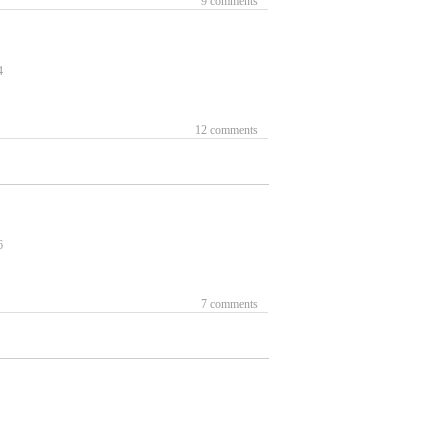
9 comments
4
12 comments
6
7 comments