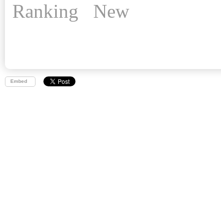
Ranking
New
Embed