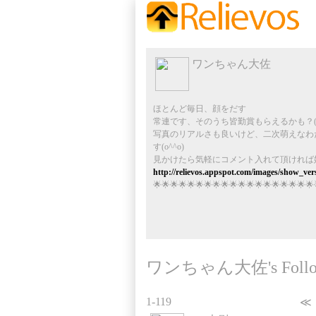
ワンちゃん大佐
ほとんど毎日、顔をだす
常連です、そのうち皆勤賞もらえるかも？(＾
写真のリアルさも良いけど、二次萌えなわ
す(o^^o)
見かけたら気軽にコメント入れて頂ければ
http://relievos.appspot.com/images/show_v
🌟🌟🌟🌟🌟🌟🌟🌟🌟🌟🌟🌟🌟🌟🌟🌟🌟🌟🌟
ワンちゃん大佐's Follo
1-119
≪