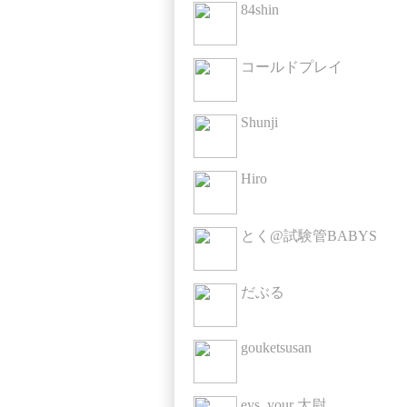
84shin
コールドプレイ
Shunji
Hiro
とく@試験管BABYS
だぶる
gouketsusan
eys_your 大尉