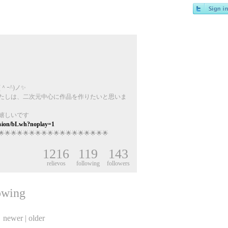
ｰ^)ノ✨
たしは、二次元中心に作品を作りたいと思いま
嬉しいです
ersion/bLwh?noplay=1
🌟🌟🌟🌟🌟🌟🌟🌟🌟🌟🌟🌟🌟🌟🌟🌟🌟🌟
1216
119
143
relievos
following
followers
wing
newer
|
older