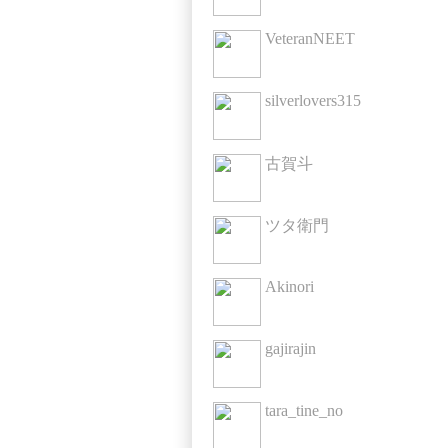
VeteranNEET
silverlovers315
古賀斗
ツタ衛門
Akinori
gajirajin
tara_tine_no