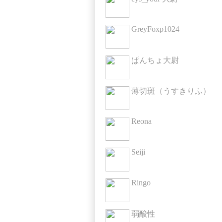
GreyFoxp1024
ぱんちょ大尉
薄切斑（うすきりふ）
Reona
Seiji
Ringo
弱酸性