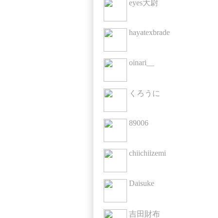
eyes大尉
hayatexbrade
oinari__
くろうに
89006
chiichiizemi
Daisuke
吉田財布