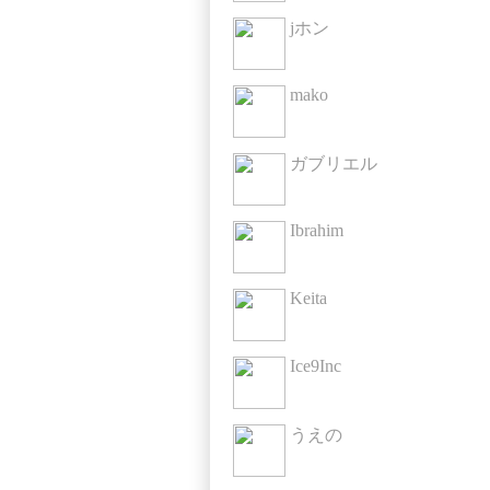
jホン
mako
ガブリエル
Ibrahim
Keita
Ice9Inc
うえの