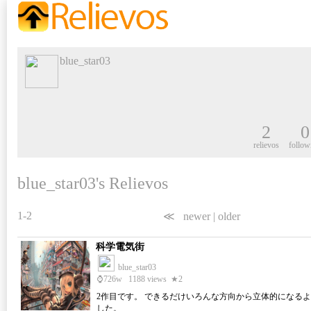
blue_star03
2
0
relievos
follow
blue_star03's Relievos
1-2
≪
newer
|
older
科学電気街
blue_star03
⌚
726w
1188 views
★2
2作目です。 できるだけいろんな方向から立体的になる
した。