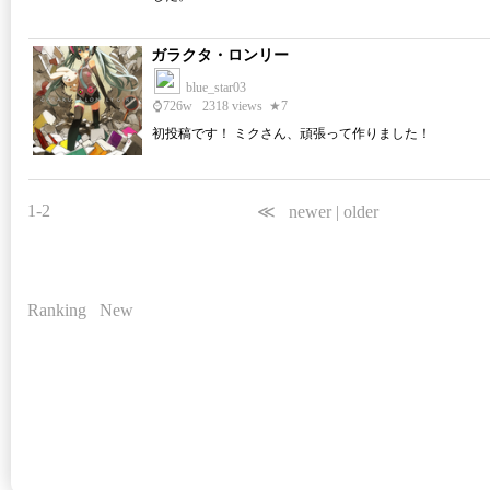
ガラクタ・ロンリー
blue_star03
⌚
726w
2318 views
★7
初投稿です！ ミクさん、頑張って作りました！
1-2
≪
newer
|
older
Ranking
New