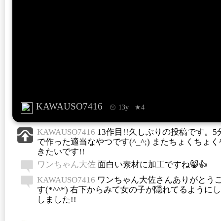
KAWAUSO7416
13y
★4
KAWAUSO7416
13作目!!久しぶりの投稿です。
で作った適当なやつです(^_^;) またちょくちょ
きたいです!!
ワンちゃん大佐
面白い素材に加工ですね😸👍
KAWAUSO7416
ワンちゃん大佐さんありがとう
す(*^^*) 右下からみて女の子が隠れてるように
しました!!