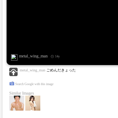
metal_wing_man
14y
metal_wing_man
ごめんだきょった
Search Google with this image
Similar Images