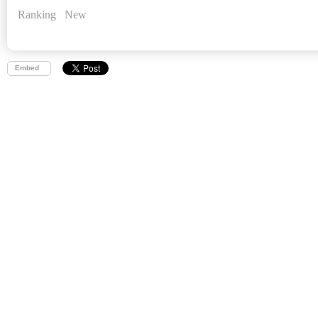
Ranking
New
Embed