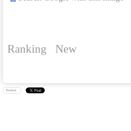
Ranking
New
Embed