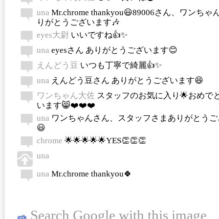
una
Mr.chrome thankyou😃89006さん、ワンち
りがとうございます🎶
eyes大尉
いいですね👍✨
una
eyesさん ありがとうございます😊
えんどう豆
いつも丁寧で綺麗👍✨
una
えんどう豆さん ありがとうございます😆
ワンちゃん大佐
スタッフのお気に入り🌟おめで
います😸❤️❤️❤️
una
ワンちゃんさん、スタッフさまありがとうご
😃
chrome
🌟🌟🌟🌟🌟YES👏👏👏
una
una
Mr.chrome thankyou🍀
Search Google with this image