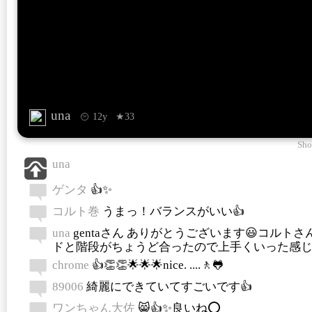
una
12y
★33
Sho
una
ゲンタ
👍✨
コルト巻
うまっ！バランスがいい👍
una
gentaさん ありがとうございます😃コルトさ
ドと階段がちょうど合ったので上手くいった感じ
chrome
👍👏👏🌟🌟🌟nice. ....🚶🐸
89006
綺麗にできていてすごいです👍
ワンちゃん大佐
😸👍✨良いね⭕️