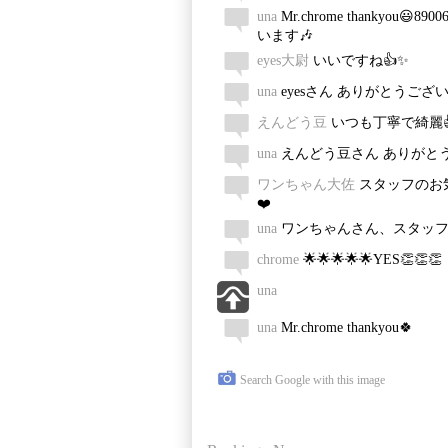
una
Mr.chrome thankyo
います🎶
eyes大尉
いいですね👍✨
una
eyesさん ありがとうござい
えんどう豆
いつも丁寧で綺麗
una
えんどう豆さん ありがと
ワンちゃん大佐
スタッフのお気
❤️
una
ワンちゃんさん、スタッフ
chrome
🌟🌟🌟🌟🌟YES👏👏👏
una
una
Mr.chrome thankyou🍀
Search Google with this image