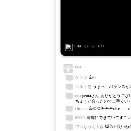
una
12y
★33
una
ゲンタ
👍✨
コルト巻
うまっ！バランスがい
una
gentaさん ありがとうご
ちょうど合ったので上手くいっ
chrome
👍👏👏🌟🌟🌟nice. ....
89006
綺麗にできていてすごい
ワンちゃん大佐
😸👍✨良いね