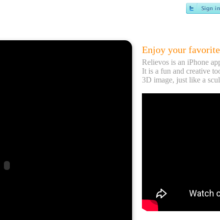
Enjoy your favorite
Relievos is an iPhone ap
It is a fun and creative to
3D image, just like a scul