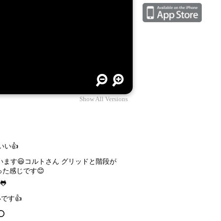
Show All Versions
い👍
ざいます😃コルトさん グリッドと階段が
た感じです😊
🐸
です👍
⭕️