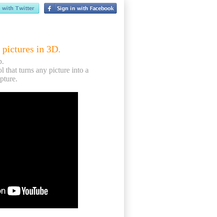
 pictures in 3D.
p.
ol that turns any picture into a
pture.