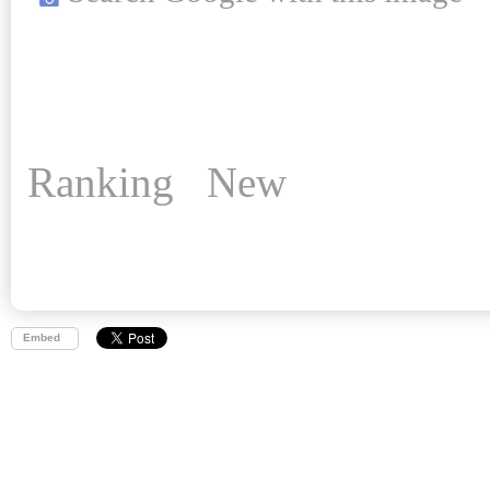
Ranking
New
Embed