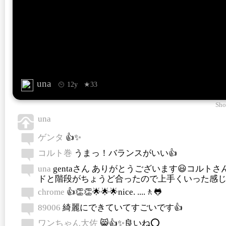
una
12y
★33
Sho
una
ゲンタ
👍✨
コルト巻
うまっ！バランスがいい👍
una
gentaさん ありがとうございます😃コルトさ
ドと階段がちょうど合ったので上手くいった感じ
chrome
👍👏👏🌟🌟🌟nice. ....🚶🐸
89006
綺麗にできていてすごいです👍
ワンちゃん大佐
😸👍✨良いね⭕️