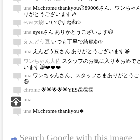
una
Mr.chrome thankyou😃89006さん、ワンち
りがとうございます🎶
eyes大尉
いいですね👍✨
una
eyesさん ありがとうございます😊
えんどう豆
いつも丁寧で綺麗👍✨
una
えんどう豆さん ありがとうございます😆
ワンちゃん大佐
スタッフのお気に入り🌟おめで
います😸❤️❤️❤️
una
ワンちゃんさん、スタッフさまありがとうご
😃
chrome
🌟🌟🌟🌟🌟YES👏👏👏
una
una
Mr.chrome thankyou🍀
Search Google with this image