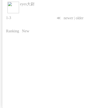
eyes大尉
1-3
≪
newer
|
older
Ranking
New