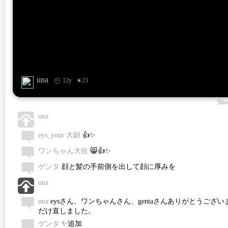
una
12y
★23
Sho
una
eys_your 大尉
👍✨
ワンちゃん大佐
😸👍✨
ゲンタ
顔と髪の手前側を出して顔に厚みを
una
una
eysさん、ワンちゃんさん、gentaさんありがとうござい
だけ直しました。
ゲンタ
✨追加