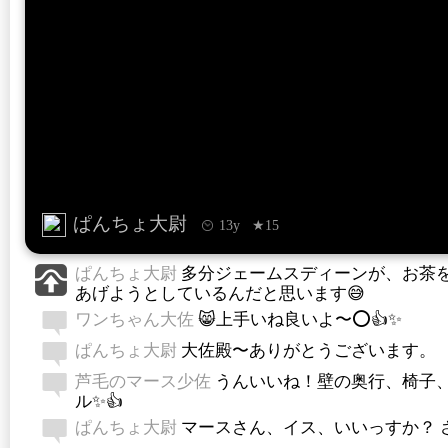
ぱんちょ大尉
13y
★15
ぱんちょ大尉
多分ジェームスディーンが、お茶
あげようとしているんだと思います😅
ワンちゃん大佐
😸上手いね良いよ〜⭕👍✨
ぱんちょ大尉
大佐殿〜ありがとうございます。
芦毛のマース少佐
うんいいね！壁の奥行、椅子
ル✨👍
ぱんちょ大尉
マースさん、イス、いいっすか？ さ