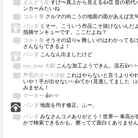
えんどう豆
すげ〜真上から見える👍👏 昔の初
ンカーみたいね
コルト巻
クルマの向こうの地面の面があえば文
パンダ
くそー、こういう作品こそ抜けないんだ
指摘サンキューです。ここだよね？
コルト巻
そうその辺りw 難しいのはわかってるけ
さんならできるよ！
パンダ
こんなん出ましたけど
eys_your 大尉
こんな加工ようできん。流石👍✨✨
芦毛のマース少佐
これはやらないと言うよりや
いや！手が出せない✨👍てか1見逃してました（≧
みません！
マーキー
👍✨✨
パンダ
地面を均す修正。ふー。
パンダ
みなさんコメありがとう！世界一 車高が
かで検索できるかも。擦ってて面白くありません