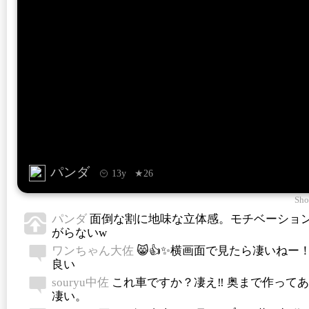
パンダ
13y
★26
Sho
パンダ
面倒な割に地味な立体感。モチベーショ
がらないw
ワンちゃん大佐
😸👍✨横画面で見たら凄いねー
良い
souryu中佐
これ車ですか？凄え‼ 奥まで作って
凄い。