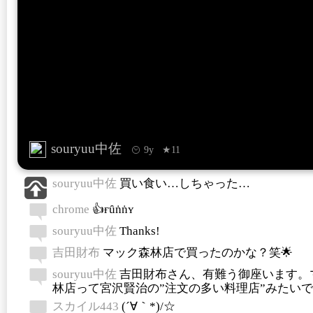
souryuu中佐
9y
★11
souryuu中佐
買い食い…しちゃった…
chrome
👍ғȗṅṅʏ
souryuu中佐
Thanks!
吉田財布
マック森林店で買ったのかな？笑🌟
souryuu中佐
吉田財布さん、有難う御座います。
林店って宮沢賢治の”注文の多い料理店”みたい
スカイル443
(´∀｀*)/☆