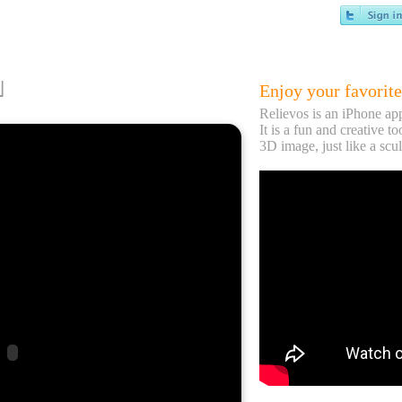
)」
Enjoy your favorite
Relievos is an iPhone ap
It is a fun and creative to
3D image, just like a scul