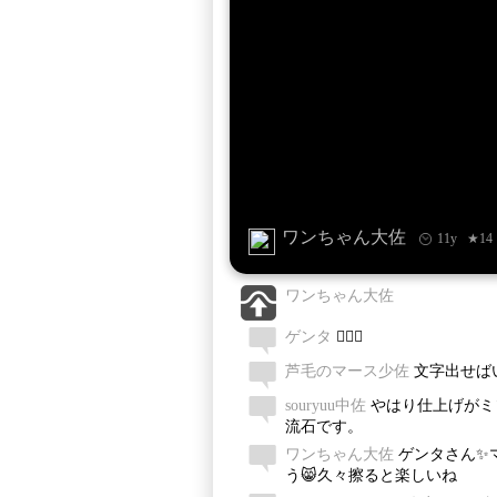
ワンちゃん大佐
11y
★14
ワンちゃん大佐
ゲンタ
👍🏻✨
芦毛のマース少佐
文字出せば
souryuu中佐
やはり仕上げがミ
流石です。
ワンちゃん大佐
ゲンタさん✨
う😸久々擦ると楽しいね