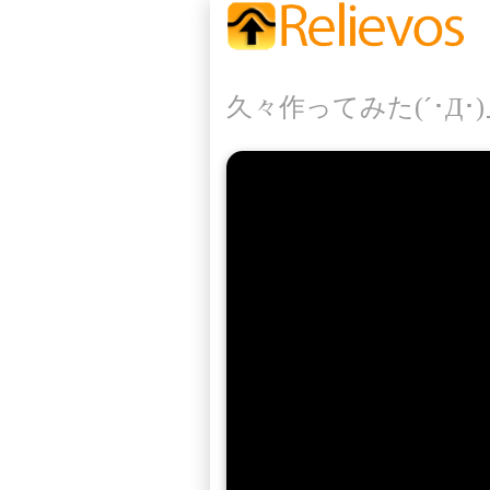
久々作ってみた(´･Д･