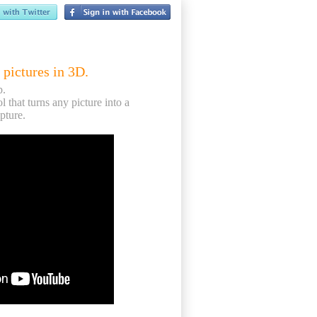
 pictures in 3D.
p.
ol that turns any picture into a
pture.